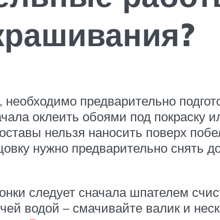
крашивания?
, необходимо предварительно подгот
ачала оклеить обоями под покраску 
оставы нельзя наносить поверх побел
цовку нужно предварительно снять до
нки следует сначала шпателем счисти
ячей водой – смачивайте валик и нес