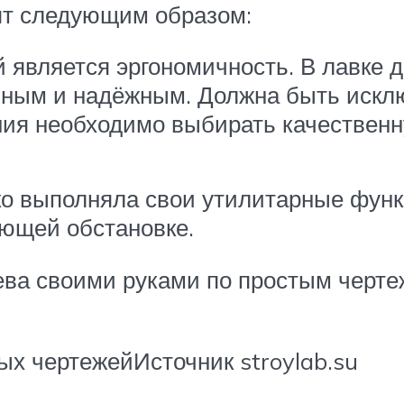
ят следующим образом:
является эргономичность. В лавке 
чным и надёжным. Должна быть искл
ния необходимо выбирать качествен
ко выполняла свои утилитарные функ
ающей обстановке.
рева своими руками по простым черт
ых чертежейИсточник stroylab.su