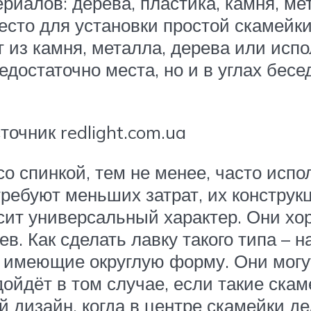
риалов: дерева, пластика, камня, ме
есто для установки простой скамейки
 из камня, металла, дерева или исп
недостаточно места, но и в углах бес
очник redlight.com.ua
со спинкой, тем не менее, часто испо
ребуют меньших затрат, их конструк
сит универсальный характер. Они х
в. Как сделать лавку такого типа – 
 имеющие округлую форму. Они могут
дойдёт в том случае, если такие ска
й дизайн, когда в центре скамейки д