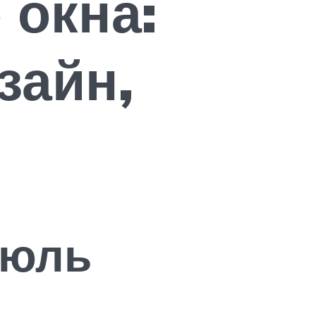
окна:
зайн,
тюль