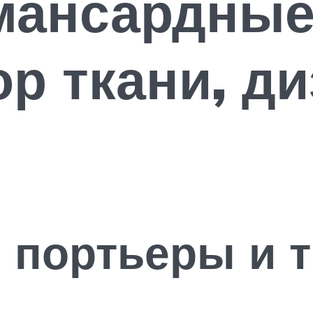
мансардные 
р ткани, ди
 портьеры и 