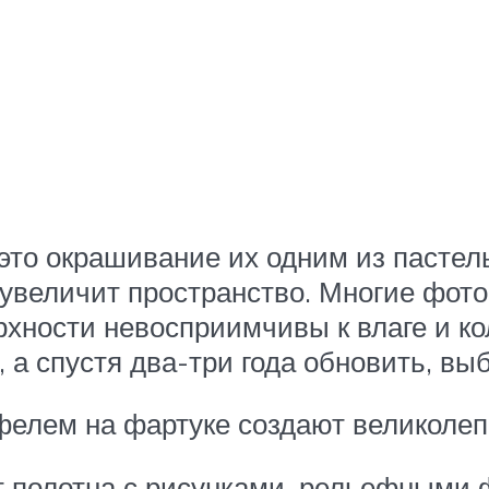
это окрашивание их одним из пастель
 увеличит пространство. Многие фот
хности невосприимчивы к влаге и ко
 а спустя два-три года обновить, вы
фелем на фартуке создают великолеп
 полотна с рисунками, рельефными ф