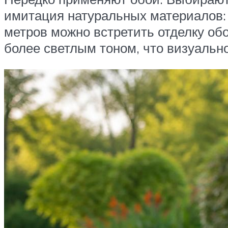
имитация натуральных материалов: 
метров можно встретить отделку об
более светлым тоном, что визуально