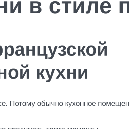
ни в стиле 
французской
ной кухни
се. Потому обычно кухонное помещен
но продумать такие моменты