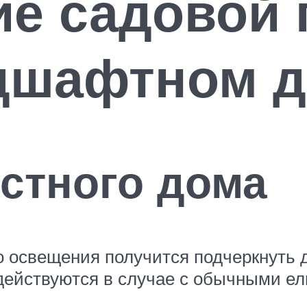
е садовой 
ндшафтном д
стного дома
 освещения получится подчеркнуть д
действуются в случае с обычными елк