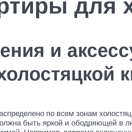
ртиры для 
ния и аксесс
холостяцкой 
спределено по всем зонам холостяц
 должна быть яркой и ободряющей в л
аммой. Например, вовремя включенн